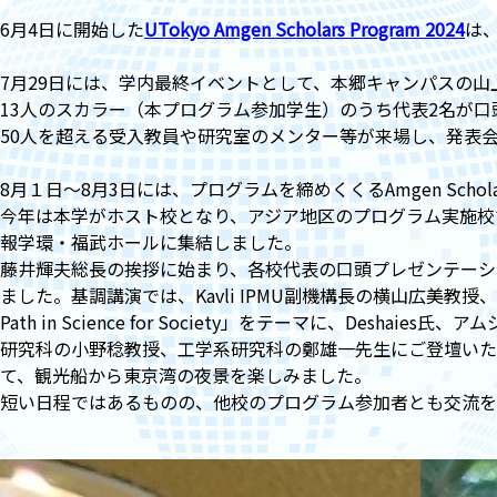
6月4日に開始した
UTokyo Amgen Scholars Program 2024
は
7月29日には、学内最終イベントとして、本郷キャンパスの
13人のスカラー（本プログラム参加学生）のうち代表2名が
50人を超える受入教員や研究室のメンター等が来場し、発表
8月１日～8月3日には、プログラムを締めくくるAmgen Scholars 
今年は本学がホスト校となり、アジア地区のプログラム実施校
報学環・福武ホールに集結しました。
藤井輝夫総長の挨拶に始まり、各校代表の口頭プレゼンテーシ
ました。基調講演では、Kavli IPMU副機構長の横山広美教授、Amgen
Path in Science for Society」をテーマに、Deshaies
研究科の小野稔教授、工学系研究科の鄭雄一先生にご登壇いた
て、観光船から東京湾の夜景を楽しみました。
短い日程ではあるものの、他校のプログラム参加者とも交流を