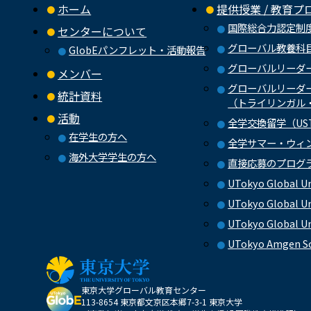
ホーム
提供授業 / 教育プ
国際総合力認定制
センターについて
グローバル教養科
GlobEパンフレット・活動報告
グローバルリーダー
メンバー
グローバルリーダー
統計資料
（トライリンガル
活動
全学交換留学（US
在学生の方へ
全学サマー・ウィ
海外大学学生の方へ
直接応募のプログ
UTokyo Global U
UTokyo Global Un
UTokyo Global Un
UTokyo Amgen S
東京大学グローバル教育センター
113-8654 東京都文京区本郷7-3-1 東京大学