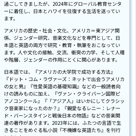
過ごしてきましたが、2024年にグローバル教育センタ
ーに着任し、日本とハワイを往復する生活を送ってい
ます。
アメリカの歴史・社会・文化、アメリカ＝東アジア関
係、ジェンダー研究、音楽文化などを専門として、日
本語と英語の両方で研究・教育・執筆をおこなってい
ます。人や文化の接触、交流、衝突の力学、そして人種
や階層、ジェンダーの作用にとくに関心があります。
日本語では、『アメリカの大学院で成功する方法』
『ドット・コム・ラヴァーズ：ネットで出会うアメリカ
の女と男』『性愛英語の基礎知識』などの一般読者向
けの読みものに加え、『ヴァン・クライバーン国際ピ
アノコンクール』『「アジア人」はいかにしてクラシッ
ク音楽家になったのか？』『親愛なるレニー：レナー
ド・バーンスタインと戦後日本の物語』などの音楽関
連の著作があります。2023年には、ふたつの言語で生
きることをめぐる私小説『不機嫌な英語たち』を刊行