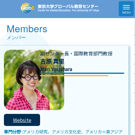
Members
メンバー
副センター長・国際教育部門教授
吉原 真里
Mari Yoshihara
Website
専門分野 :
アメリカ研究、アメリカ文化史、アメリカ＝東アジア