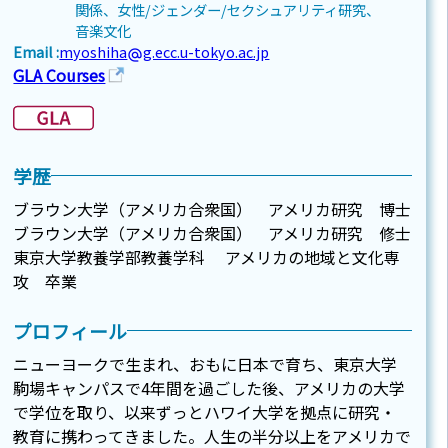
関係、女性/ジェンダー/セクシュアリティ研究、
音楽文化
Email :
myoshiha
g.ecc.u-tokyo.ac.jp
alternate_email
GLA Courses
学歴
ブラウン大学（アメリカ合衆国） アメリカ研究 博士
ブラウン大学（アメリカ合衆国） アメリカ研究 修士
東京大学教養学部教養学科 アメリカの地域と文化専
攻 卒業
プロフィール
ニューヨークで生まれ、おもに日本で育ち、東京大学
駒場キャンパスで4年間を過ごした後、アメリカの大学
で学位を取り、以来ずっとハワイ大学を拠点に研究・
教育に携わってきました。人生の半分以上をアメリカで